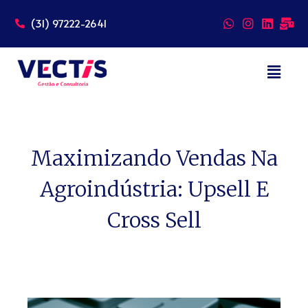
(31) 97222-2641
Pular
para
o
conteúdo
Maximizando Vendas Na
Agroindústria: Upsell E
Cross Sell