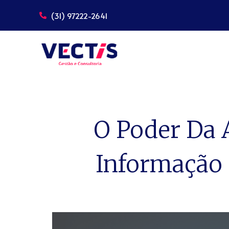
(31) 97222-2641
Pular
para
o
conteúdo
O Poder Da 
Informação 